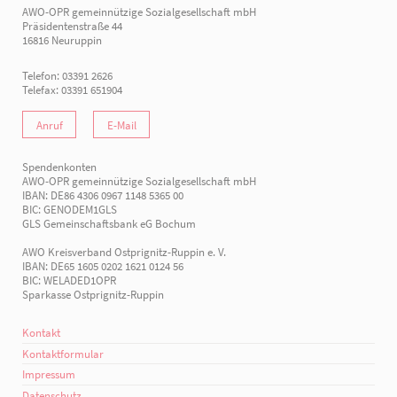
AWO-OPR gemeinnützige Sozialgesellschaft mbH
Präsidentenstraße 44
16816 Neuruppin
Telefon: 03391 2626
Telefax: 03391 651904
Anruf
E-Mail
Spendenkonten
AWO-OPR gemeinnützige Sozialgesellschaft mbH
IBAN: DE86 4306 0967 1148 5365 00
BIC: GENODEM1GLS
GLS Gemeinschaftsbank eG Bochum
AWO Kreisverband Ostprignitz-Ruppin e. V.
IBAN: DE65 1605 0202 1621 0124 56
BIC: WELADED1OPR
Sparkasse Ostprignitz-Ruppin
Kontakt
Kontaktformular
Impressum
Datenschutz