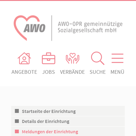
ANGEBOTE
JOBS
VERBÄNDE
SUCHE
MENÜ
AWO Ortsverein Heiligengrabe
AWO Aktuell
Absenden!
Unser Verband
AWO Ortsverein Kyritz
Unsere Angebote
AWO Ortsverein Neuruppin
Startseite der Einrichtung
Ihr Engagement
AWO Ortsverein Rheinsberg
Details der Einrichtung
Kontakt
Meldungen der Einrichtung