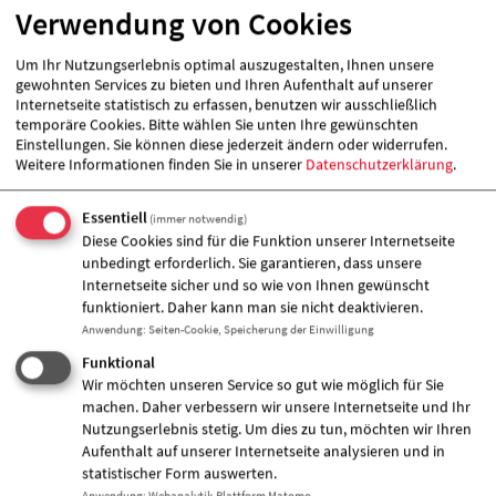
Verwendung von Cookies
Hüpfburg
Für das leibliche Wohl war gesorgt. Es gab einen
Kuchenbasar, einen Waffel- und einen Getränkestand.
Um Ihr Nutzungserlebnis optimal auszugestalten, Ihnen unsere
Die Eltern haben zum Sommerfest fleißig Kuchen
gewohnten Services zu bieten und Ihren Aufenthalt auf unserer
Internetseite statistisch zu erfassen, benutzen wir ausschließlich
gebacken sowie Gemüse- und Obstteller und Getränke
temporäre Cookies. Bitte wählen Sie unten Ihre gewünschten
mitgebracht.
Einstellungen. Sie können diese jederzeit ändern oder widerrufen.
Das Fest wurde um 15:00 Uhr feierlich durch die
Weitere Informationen finden Sie in unserer
Datenschutzerklärung
.
Kitaleitung Frau Spruch eröffnet und um 16:00 Uhr
erfreute uns die Kindertanzgruppe von „Tanz & Art“
mit zahlreichen Tänzen.
Essentiell
(immer notwendig)
Die Eiszauberei mit ihren 365 Eissorten war bei den
Diese Cookies sind für die Funktion unserer Internetseite
Gästen sehr begehrt. Die Kinder durften ihr Eis selbst
unbedingt erforderlich. Sie garantieren, dass unsere
herstellen und in ihre Waffel füllen. Das war ein
Internetseite sicher und so wie von Ihnen gewünscht
richtiges Highlight!
funktioniert. Daher kann man sie nicht deaktivieren.
Ein Riesendanke an all die fleißigen Eltern, Großeltern
Anwendung
:
Seiten-Cookie, Speicherung der Einwilligung
und natürlich auch an die Tanzkinder sowie der
Funktional
Eiszauberei, die unser Fest so toll unterstützt haben!
Wir möchten unseren Service so gut wie möglich für Sie
machen. Daher verbessern wir unsere Internetseite und Ihr
Nutzungserlebnis stetig. Um dies zu tun, möchten wir Ihren
Zugeordnete Einrichtung
Aufenthalt auf unserer Internetseite analysieren und in
statistischer Form auswerten.
Anwendung
:
Webanalytik-Plattform Matomo