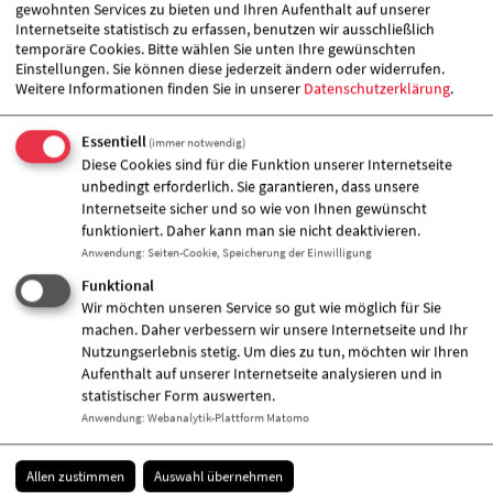
uns beim Burger-Paradies und durften anschließend
gewohnten Services zu bieten und Ihren Aufenthalt auf unserer
eine selbst einstudierte Tanzshow unserer Mädchen
Internetseite statistisch zu erfassen, benutzen wir ausschließlich
temporäre Cookies. Bitte wählen Sie unten Ihre gewünschten
genießen. Lachen, Staunen und Applaus inklusive!
Einstellungen. Sie können diese jederzeit ändern oder widerrufen.
Am Donnerstag, unserem letzten Tag, ging es noch in
Weitere Informationen finden Sie in unserer
Datenschutzerklärung
.
den Zoo Halle. Mit vielen Eindrücken, müden Füßen
und unvergesslichen Erinnerungen im Gepäck endete
unsere Ferienfahrt.
Essentiell
(immer notwendig)
Diese Woche hat wieder gezeigt: Ferienfahrten sind
Diese Cookies sind für die Funktion unserer Internetseite
nicht nur Abenteuer, sondern auch eine wunderbare
unbedingt erforderlich. Sie garantieren, dass unsere
Gelegenheit, Selbstvertrauen zu stärken,
Internetseite sicher und so wie von Ihnen gewünscht
Gemeinschaft zu erleben und unvergessliche
funktioniert. Daher kann man sie nicht deaktivieren.
Erinnerungen zu sammeln.
Anwendung
:
Seiten-Cookie, Speicherung der Einwilligung
Funktional
Zugeordnete Einrichtung
Wir möchten unseren Service so gut wie möglich für Sie
machen. Daher verbessern wir unsere Internetseite und Ihr
Nutzungserlebnis stetig. Um dies zu tun, möchten wir Ihren
Aufenthalt auf unserer Internetseite analysieren und in
statistischer Form auswerten.
Anwendung
:
Webanalytik-Plattform Matomo
Allen zustimmen
Auswahl übernehmen