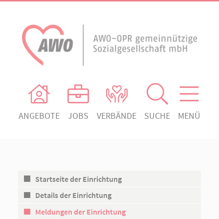
ANGEBOTE
JOBS
VERBÄNDE
SUCHE
MENÜ
AWO Ortsverein Heiligengrabe
AWO Aktuell
Absenden!
Unser Verband
AWO Ortsverein Kyritz
Unsere Angebote
AWO Ortsverein Neuruppin
Startseite der Einrichtung
Ihr Engagement
AWO Ortsverein Rheinsberg
Details der Einrichtung
Kontakt
Meldungen der Einrichtung