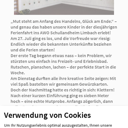
„Mut steht am Anfang des Handelns, Glück am Ende.“ –
und genau das haben unsere Kinder in der diesjährigen
Ferienfahrt ins AWO Schullandheim Limbach erlebt!
Am 27. Juli ging es los, und die Vorfreude war riesig:
Endlich wieder die bekannten Unterkünfte beziehen
und die Ferien starten!
Der erste Tag begann etwas nass – kein Problem, wir
stürzten uns einfach ins Freizeit- und Erlebnisbad.
Rutschen, planschen, lachen – der perfekte Start in die
Woche.
Am Dienstag durften alle ihre kreative Seite zeigen: Mit
viel Spaß bastelten wir gemeinsam Gewürzkarten.
Doch der Nachmittag hatte es richtig in sich: Klettern!
Nach einer kurzen Einführung ging es sieben Meter
hoch – eine echte Mutprobe. Anfangs zögerlich, dann
voller Begeisterung, meisterten alle Kinder die
Herausforderung und waren stolz auf sich selbst.
Verwendung von Cookies
Mittwoch stand Abenteuer und Action auf dem
Programm: Wir besuchten die Drachenhöhle, stärkten
Um Ihr Nutzungserlebnis optimal auszugestalten, Ihnen unsere