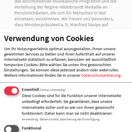
das anschließende musikalische Programm und die
Verleihung der Regine-Hildebrandt-Medaille an
Persönlichkeiten, die sich für Menschen in Not
einsetzen, einstimmen. Wir freuen uns besonders,
dass Ministerpräsident a. D. Manfred Stolpe auf
seine gemeinsame Zeit mit der Gründerin der
Verwendung von Cookies
Stiftung und ehemaligen Sozialministerin Regine
Hildebrandt zurückblicken wird.
Um Ihr Nutzungserlebnis optimal auszugestalten, Ihnen unsere
Genießen Sie im Anschluss an die Verleihung das
gewohnten Services zu bieten und Ihren Aufenthalt auf unserer
Internetseite statistisch zu erfassen, benutzen wir ausschließlich
Dinner-Buffet - eine erlesene Auswahl kulinarischer
temporäre Cookies. Bitte wählen Sie unten Ihre gewünschten
Spezialitäten. Dazu erwartet Sie eine ausgewählte
Einstellungen. Sie können diese jederzeit ändern oder widerrufen.
Getränkekarte. Für die musikalische Umrahmung
Weitere Informationen finden Sie in unserer
Datenschutzerklärung
.
und Unterhaltung konnten Musikstipendiaten der
Jürgen-Ponto-Stiftung und die „Combo“ des
Landes-polizeiorchesters Brandenburg engagiert
Essentiell
(immer notwendig)
werden.
Diese Cookies sind für die Funktion unserer Internetseite
unbedingt erforderlich. Sie garantieren, dass unsere
Als ein weiteres Highlight wartet eine Tombola mit
Internetseite sicher und so wie von Ihnen gewünscht
zahlreichen attraktiven Preisen auf Sie. Spenden
funktioniert. Daher kann man sie nicht deaktivieren.
und gewinnen ist hierbei das Motto. Erleben Sie ein
Anwendung
:
Seiten-Cookie, Speicherung der Einwilligung
abwechslungsreiches Programm im Hotel Dorint
Funktional
und unterstützen Sie unsere wohltätige Arbeit im