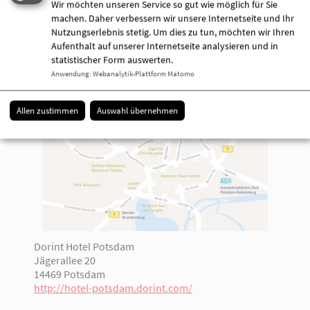
Wir möchten unseren Service so gut wie möglich für Sie
Land Brandenburg. Wir freuen uns auf Sie!
machen. Daher verbessern wir unsere Internetseite und Ihr
Nutzungserlebnis stetig. Um dies zu tun, möchten wir Ihren
Eintrittskarten für die Benefizgala können Sie noch
Aufenthalt auf unserer Internetseite analysieren und in
bis zum 06. Juli, 14.00 Uhr unter 0331-9716260 zum
statistischer Form auswerten.
Preis von 49,00 € erwerben.
Anwendung
:
Webanalytik-Plattform Matomo
Allen zustimmen
Auswahl übernehmen
Dorint Hotel Potsdam
Jägerallee 20
14469 Potsdam
http://hotel-potsdam.dorint.com/