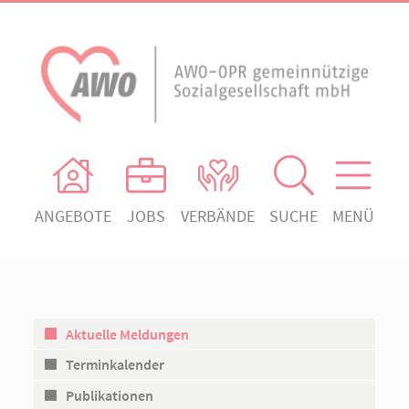
ANGEBOTE
JOBS
VERBÄNDE
SUCHE
MENÜ
AWO Ortsverein Heiligengrabe
AWO Aktuell
Absenden!
Unser Verband
AWO Ortsverein Kyritz
Unsere Angebote
AWO Ortsverein Neuruppin
Aktuelle Meldungen
Ihr Engagement
AWO Ortsverein Rheinsberg
Terminkalender
Kontakt
Publikationen