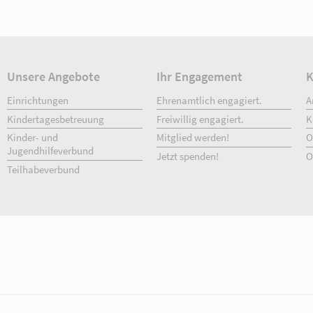
033931 2290
[E-Mail anzeigen]
Details
Unsere Angebote
Ihr Engage
Einrichtungen
Ehrenamtlich 
Kindertagesbetreuung
Freiwillig enga