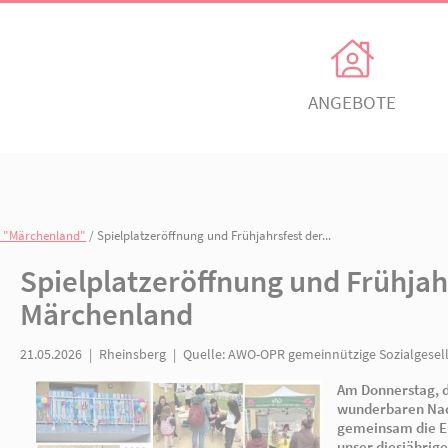
Unsere Angebote
Ihr Enga
Einrichtungen
Ehrenamtli
Kindertagesbetreuung
Freiwillig e
n
/
AWO-Kita "Märchenland"
/ Spielplatzeröffnung und Frühjahrsfest de
itz
AWO Ortsverein Neuruppin
AWO Ortsve
Spielplatzeröffnung u
Kinder- und
Mitglied w
Jugendhilfeverbund
Märchenland
n
Jetzt spen
Teilhabeverbund
21.05.2026
|
Rheinsberg
|
Quelle:
AWO-OPR gemei
&