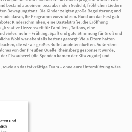
Am Donnerstag, den 07.05.2026, durften wir trotz bew
wunderbaren Nachmittag erleben – denn es blieb trocke
gemeinsam die Eröffnung unserer märchenhaften Außen
unser diesjähriges Frühjahrsfest mit Flohmarkt. Das 
30 Minuten lang und bestand aus einem bezaubernden G
und einem lebhaften Bewegungstanz. Die Kinder zeigte
hatten sichtlich Freude daran, ihr Programm vorzuführ
es viele tolle Angebote: Kinderschminken, eine Bastelst
unseres Projektes „kreative Herzenszeit für Familien“, 
Verkehrsstraße und vieles mehr – Frühling, Spaß und g
Klein. Für das leibliche Wohl war ebenfalls bestens gesor
fleißig Kuchen gebacken, die wir als großes Buffet anb
gab es Wasser, welches von der Preußen Quelle Rheins
köstliches Eis von der Eiszauberei (die Spenden kamen 
ill.
leißig gespendet haben, sowie an das tatkräftige Team – oh
ieten und
ßlich
diese