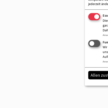
jederzeit änd
Ess
Die
gar
Dah
Anw
Fun
Wir
uns
Auf
Anw
Allen zu