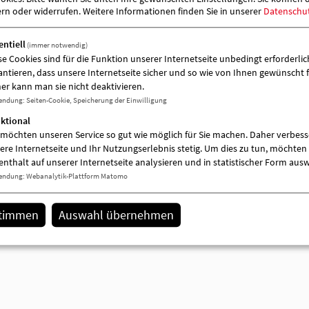
Zugeordnete Einrichtung
ern oder widerrufen.
Weitere Informationen finden Sie in unserer
Datenschu
entiell
(immer notwendig)
se Cookies sind für die Funktion unserer Internetseite unbedingt erforderlich
antieren, dass unsere Internetseite sicher und so wie von Ihnen gewünscht f
er kann man sie nicht deaktivieren.
endung
:
Seiten-Cookie, Speicherung der Einwilligung
ktional
 möchten unseren Service so gut wie möglich für Sie machen. Daher verbess
ere Internetseite und Ihr Nutzungserlebnis stetig. Um dies zu tun, möchten 
enthalt auf unserer Internetseite analysieren und in statistischer Form aus
endung
:
Webanalytik-Plattform Matomo
stimmen
Auswahl übernehmen
AWO-Kita "Märchenland"
Mariefred Straße 9
16831 Rheinsberg