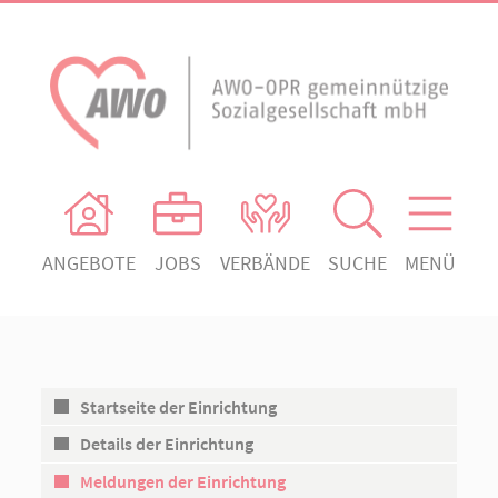
ANGEBOTE
JOBS
VERBÄNDE
SUCHE
MENÜ
AWO Ortsverein Heiligengrabe
AWO Aktuell
Absenden!
Unser Verband
AWO Ortsverein Kyritz
Unsere Angebote
AWO Ortsverein Neuruppin
Startseite der Einrichtung
Ihr Engagement
AWO Ortsverein Rheinsberg
Details der Einrichtung
Kontakt
Meldungen der Einrichtung