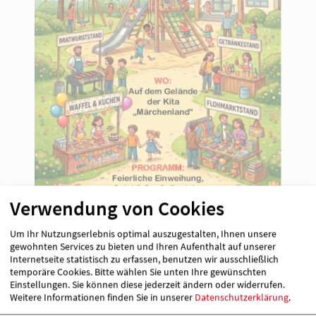
Verwendung von Cookies
Um Ihr Nutzungserlebnis optimal auszugestalten, Ihnen unsere
Bei unserem diesjährigen Frühlingsfest am 07.05.2026
gewohnten Services zu bieten und Ihren Aufenthalt auf unserer
findet zugleich die Spielplatzeröffnung zwischen 15.00
Internetseite statistisch zu erfassen, benutzen wir ausschließlich
und 18.00 Uhr auf dem Gelände der AWO-Kita
temporäre Cookies. Bitte wählen Sie unten Ihre gewünschten
Märchenland statt. Es gibt vieles Spannendes zu sehen
Einstellungen. Sie können diese jederzeit ändern oder widerrufen.
und für das leibliche Wohl ist gesorgt. Wir freuen uns
Weitere Informationen finden Sie in unserer
Datenschutzerklärung
.
auf einen schönen Nachmittag.