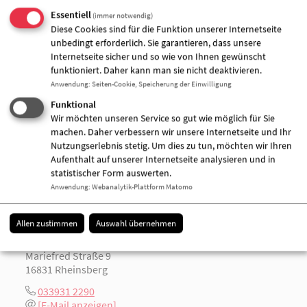
Essentiell
(immer notwendig)
Zugeordnete Einrichtung
Diese Cookies sind für die Funktion unserer Internetseite
unbedingt erforderlich. Sie garantieren, dass unsere
Internetseite sicher und so wie von Ihnen gewünscht
funktioniert. Daher kann man sie nicht deaktivieren.
Anwendung
:
Seiten-Cookie, Speicherung der Einwilligung
Funktional
Wir möchten unseren Service so gut wie möglich für Sie
machen. Daher verbessern wir unsere Internetseite und Ihr
Nutzungserlebnis stetig. Um dies zu tun, möchten wir Ihren
Aufenthalt auf unserer Internetseite analysieren und in
statistischer Form auswerten.
Anwendung
:
Webanalytik-Plattform Matomo
Allen zustimmen
Auswahl übernehmen
AWO-Kita "Märchenland"
Mariefred Straße 9
16831 Rheinsberg
033931 2290
[E-Mail anzeigen]