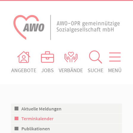
ANGEBOTE
JOBS
VERBÄNDE
SUCHE
MENÜ
AWO Ortsverein Heiligengrabe
AWO Aktuell
Absenden!
Unser Verband
AWO Ortsverein Kyritz
Unsere Angebote
AWO Ortsverein Neuruppin
Aktuelle Meldungen
Ihr Engagement
AWO Ortsverein Rheinsberg
Terminkalender
Kontakt
Publikationen