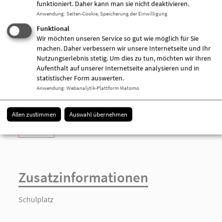
funktioniert. Daher kann man sie nicht deaktivieren.
Anwendung
:
Seiten-Cookie, Speicherung der Einwilligung
Funktional
AWO-Kontakt- und Beratungsstelle /
Wir möchten unseren Service so gut wie möglich für Sie
Teilhabezentrum "Zum Treppchen"
machen. Daher verbessern wir unsere Internetseite und Ihr
Präsidentenstraße 44
Nutzungserlebnis stetig. Um dies zu tun, möchten wir Ihren
16816 Neuruppin
Aufenthalt auf unserer Internetseite analysieren und in
03391 651905
statistischer Form auswerten.
03391 651904
Anwendung
:
Webanalytik-Plattform Matomo
[E-Mail anzeigen]
www.awo-opr.de
Allen zustimmen
Auswahl übernehmen
Details
Zusatzinformationen
Schulplatz