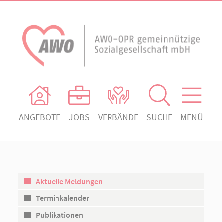
ANGEBOTE
JOBS
VERBÄNDE
SUCHE
MENÜ
AWO Ortsverein Heiligengrabe
AWO Aktuell
Absenden!
Unser Verband
AWO Ortsverein Kyritz
Unsere Angebote
AWO Ortsverein Neuruppin
Aktuelle Meldungen
Ihr Engagement
AWO Ortsverein Rheinsberg
Terminkalender
Kontakt
Publikationen