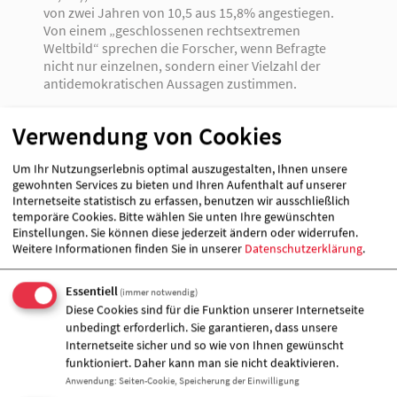
von zwei Jahren von 10,5 aus 15,8% angestiegen.
Von einem „geschlossenen rechtsextremen
Weltbild“ sprechen die Forscher, wenn Befragte
nicht nur einzelnen, sondern einer Vielzahl der
antidemokratischen Aussagen zustimmen.
In der Befragung haben die Zustimmungswerte für
Verwendung von Cookies
fremdenfeindliche Aussagen im Vergleich zu den
Ergebnissen von 2010 zugenommen. Insgesamt
Um Ihr Nutzungserlebnis optimal auszugestalten, Ihnen unsere
wird Ausländerfeindlichkeit bei 39% der
gewohnten Services zu bieten und Ihren Aufenthalt auf unserer
Bevölkerung in Ost- und 20% in Westdeutschland
Internetseite statistisch zu erfassen, benutzen wir ausschließlich
festgestellt. Auch islamfeindliche Einstellungen sind
temporäre Cookies. Bitte wählen Sie unten Ihre gewünschten
heute verbreiteter als noch im Jahre 2010; die
Einstellungen. Sie können diese jederzeit ändern oder widerrufen.
Zustimmungswerte für antisemitische Einstellungen
Weitere Informationen finden Sie in unserer
Datenschutzerklärung
.
sind konstant hoch und werden bei rund einem
Fünftel der Befragten festgestellt. Im Zehn-Jahres-
Essentiell
(immer notwendig)
Überblick ist zu beobachten, dass die
Diese Cookies sind für die Funktion unserer Internetseite
Zustimmungswerte für rechtsextreme Positionen
unbedingt erforderlich. Sie garantieren, dass unsere
kontinuierlich steigen.
Internetseite sicher und so wie von Ihnen gewünscht
funktioniert. Daher kann man sie nicht deaktivieren.
Gerade vor dem Hintergrund der Mordserie der
Anwendung
:
Seiten-Cookie, Speicherung der Einwilligung
rechtsextremen Gruppe „NSU“, die vor gut einem