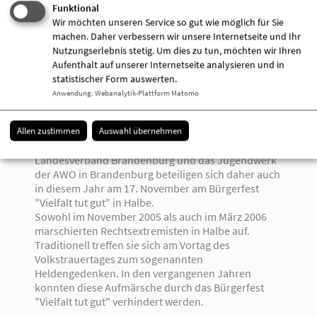
Jahr publik wurde, muss die Frage gestellt werden,
Funktional
inwieweit rassistische und ausländerfeindliche
Wir möchten unseren Service so gut wie möglich für Sie
Einstellungen in der Bevölkerung solche Taten erst
machen. Daher verbessern wir unsere Internetseite und Ihr
ermöglichen bzw. begünstigen und inwieweit das
Nutzungserlebnis stetig. Um dies zu tun, möchten wir Ihren
Vorhandensein dieser Einstellungsmuster eine
Aufenthalt auf unserer Internetseite analysieren und in
schonungslose Aufklärung der Taten verhindern.
statistischer Form auswerten.
Anwendung
:
Webanalytik-Plattform Matomo
Die AWO zeigt Flagge gegen Fremdenfeindlichkeit
Die Arbeiterwohlfahrt steht für die Werte
Solidarität, Toleranz, Freiheit, Gleichheit und
Allen zustimmen
Auswahl übernehmen
Gerechtigkeit ein. Der AWO
Landesverband Brandenburg und das Jugendwerk
der AWO in Brandenburg beteiligen sich daher auch
in diesem Jahr am 17. November am Bürgerfest
"Vielfalt tut gut" in Halbe.
Sowohl im November 2005 als auch im März 2006
marschierten Rechtsextremisten in Halbe auf.
Traditionell treffen sie sich am Vortag des
Volkstrauertages zum sogenannten
Heldengedenken. In den vergangenen Jahren
konnten diese Aufmärsche durch das Bürgerfest
"Vielfalt tut gut" verhindert werden.