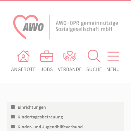
ANGEBOTE
JOBS
VERBÄNDE
SUCHE
MENÜ
AWO Ortsverein Heiligengrabe
AWO Aktuell
Absenden!
Unser Verband
AWO Ortsverein Kyritz
Unsere Angebote
AWO Ortsverein Neuruppin
Einrichtungen
Ihr Engagement
AWO Ortsverein Rheinsberg
Kindertagesbetreuung
Kontakt
Kinder- und Jugendhilfeverbund