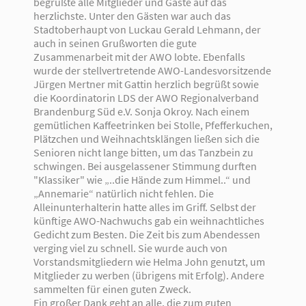
begrüßte alle Mitglieder und Gäste auf das
herzlichste. Unter den Gästen war auch das
Stadtoberhaupt von Luckau Gerald Lehmann, der
auch in seinen Grußworten die gute
Zusammenarbeit mit der AWO lobte. Ebenfalls
wurde der stellvertretende AWO-Landesvorsitzende
Jürgen Mertner mit Gattin herzlich begrüßt sowie
die Koordinatorin LDS der AWO Regionalverband
Brandenburg Süd e.V. Sonja Okroy. Nach einem
gemütlichen Kaffeetrinken bei Stolle, Pfefferkuchen,
Plätzchen und Weihnachtsklängen ließen sich die
Senioren nicht lange bitten, um das Tanzbein zu
schwingen. Bei ausgelassener Stimmung durften
"Klassiker" wie „..die Hände zum Himmel..“ und
„Annemarie“ natürlich nicht fehlen. Die
Alleinunterhalterin hatte alles im Griff. Selbst der
künftige AWO-Nachwuchs gab ein weihnachtliches
Gedicht zum Besten. Die Zeit bis zum Abendessen
verging viel zu schnell. Sie wurde auch von
Vorstandsmitgliedern wie Helma John genutzt, um
Mitglieder zu werben (übrigens mit Erfolg). Andere
sammelten für einen guten Zweck.
Ein großer Dank geht an alle, die zum guten