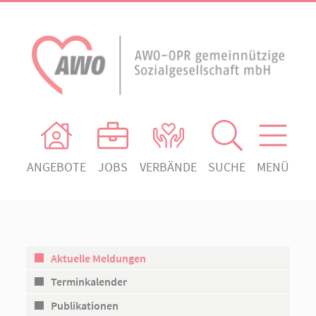
ANGEBOTE
JOBS
VERBÄNDE
SUCHE
MENÜ
AWO Ortsverein Heiligengrabe
AWO Aktuell
Absenden!
Unser Verband
AWO Ortsverein Kyritz
Unsere Angebote
AWO Ortsverein Neuruppin
Aktuelle Meldungen
Ihr Engagement
AWO Ortsverein Rheinsberg
Terminkalender
Kontakt
Publikationen