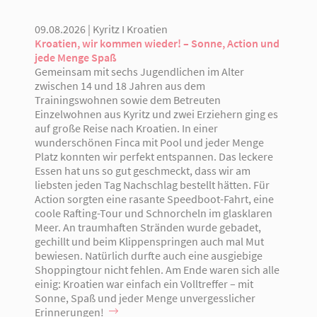
09.08.2026 | Kyritz I Kroatien
Kroatien, wir kommen wieder! – Sonne, Action und
jede Menge Spaß
Gemeinsam mit sechs Jugendlichen im Alter
zwischen 14 und 18 Jahren aus dem
Trainingswohnen sowie dem Betreuten
Einzelwohnen aus Kyritz und zwei Erziehern ging es
auf große Reise nach Kroatien. In einer
wunderschönen Finca mit Pool und jeder Menge
Platz konnten wir perfekt entspannen. Das leckere
Essen hat uns so gut geschmeckt, dass wir am
liebsten jeden Tag Nachschlag bestellt hätten. Für
Action sorgten eine rasante Speedboot-Fahrt, eine
coole Rafting-Tour und Schnorcheln im glasklaren
Meer. An traumhaften Stränden wurde gebadet,
gechillt und beim Klippenspringen auch mal Mut
bewiesen. Natürlich durfte auch eine ausgiebige
Shoppingtour nicht fehlen. Am Ende waren sich alle
einig: Kroatien war einfach ein Volltreffer – mit
Sonne, Spaß und jeder Menge unvergesslicher
Erinnerungen!