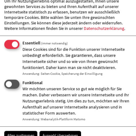
Um Ihr Nutzungserlebnis optimal auszugestalten, Ihnen unsere
gewohnten Services zu bieten und Ihren Aufenthalt auf unserer
Internetseite statistisch zu erfassen, benutzen wir ausschließlich
Kitaassistent*in, Kita- und Schulassist
27.07.2026
temporäre Cookies. Bitte wählen Sie unten Ihre gewünschten
ent*in (m/w/d)
Einstellungen. Sie können diese jederzeit ändern oder widerrufen.
Weitere Informationen finden Sie in unserer
Datenschutzerklärung
.
Erzieher*in, Sozialpädagogische Fachk
27.07.2026
raft, Sozialpädagogin * Sozialpädagog
Essentiell
(immer notwendig)
e, Sozialarbeiter*in (m/w/d)
Diese Cookies sind für die Funktion unserer Internetseite
unbedingt erforderlich. Sie garantieren, dass unsere
Internetseite sicher und so wie von Ihnen gewünscht
Erzieher*in, Erzieherische Fachkraft
27.07.2026
funktioniert. Daher kann man sie nicht deaktivieren.
(m/w/d)
Anwendung
:
Seiten-Cookie, Speicherung der Einwilligung
Funktional
Wir möchten unseren Service so gut wie möglich für Sie
Gestalten Sie Ihre berufliche
machen. Daher verbessern wir unsere Internetseite und Ihr
Zukunft mit uns.
Nutzungserlebnis stetig. Um dies zu tun, möchten wir Ihren
Aufenthalt auf unserer Internetseite analysieren und in
statistischer Form auswerten.
Anwendung
:
Webanalytik-Plattform Matomo
weiterlesen
Allen zustimmen
Auswahl übernehmen