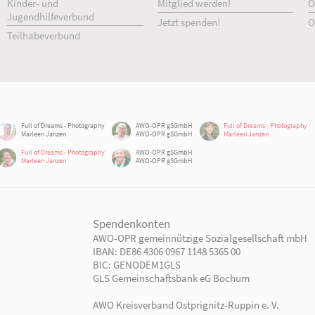
Unsere Angebote
Ihr Engage
Einrichtungen
Ehrenamtlich 
Kindertagesbetreuung
Freiwillig enga
Kinder- und
Mitglied werd
Jugendhilfeverbund
Jetzt spenden!
Teilhabeverbund
rtner