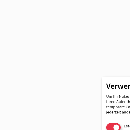
Partner
Verwe
Um Ihr Nutzun
Ihren Aufentha
temporäre Coo
jederzeit änd
Ess