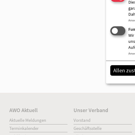
Die
gar
Dah
Anw
Fun
Wir
uns
Auf
Anw
Allen zu