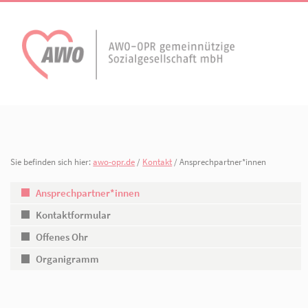
AWO Aktuell
Unser Verband
Aktuelle Meldungen
Vorstand
Terminkalender
Geschäftsstelle
Sie befinden sich hier:
awo-opr.de
/
Kontakt
/ Ansprechpartner*inn
AWO Ortsverein
AWO Ortsverein Kyr
Publikationen
Gliederungen
Heiligengrabe
Ansprechpartner*innen
Kontaktformular
Arbeiten bei der AWO.
Organisationspla
Offenes Ohr
Mitgliedschaften 
Organigramm