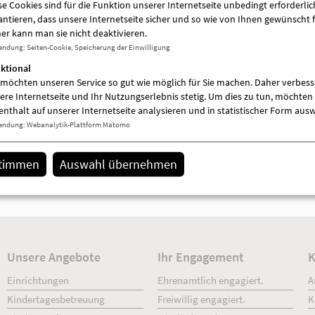
se Cookies sind für die Funktion unserer Internetseite unbedingt erforderlich
antieren, dass unsere Internetseite sicher und so wie von Ihnen gewünscht f
er kann man sie nicht deaktivieren.
endung
:
Seiten-Cookie, Speicherung der Einwilligung
Kindertagesbetreuung
ktional
 möchten unseren Service so gut wie möglich für Sie machen. Daher verbess
ere Internetseite und Ihr Nutzungserlebnis stetig. Um dies zu tun, möchten 
enthalt auf unserer Internetseite analysieren und in statistischer Form aus
endung
:
Webanalytik-Plattform Matomo
Kinder- und Jugendhilfeverbund
stimmen
Auswahl übernehmen
Teilhabeverbund