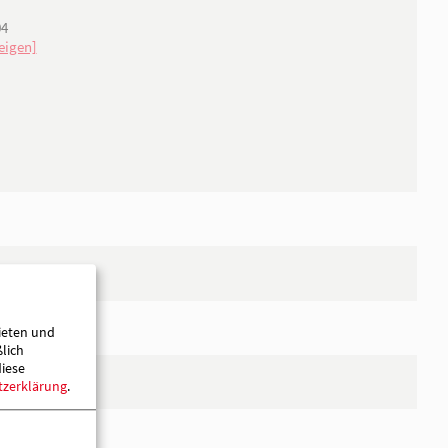
Katrin Nikiforow
Geschäftsführerin
03391 2626
03391 651904
[E-Mail anzeigen]
ieten und
ßlich
diese
tzerklärung
.
Christin Möbius-Neumann