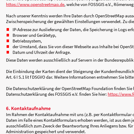
Firefox:
https://support.mozilla.org/de/kb
Chrome:
http://support.google.com/chrom
Safari:
https://support.apple.com/kb/ph21
Opera:
http://help.opera.com/Windows/10.
Bitte beachten Sie, dass bei Nichtannahme von 
4. Webanalytik-Plattform Matomo (ehem
Ihr Aufenthalt auf unserer Internetseite wird ni
5. OpenStreetMap
Wir binden Landkarten des Dienstes "OpenStre
durch die OpenStreetMap Foundation (OSMF) an
https://www.openstreetmap.de
, welche von FO
Nach unserer Kenntnis werden Ihre Daten durc
Zwischenspeicherung der gewählten Einstellun
IP-Adresse zur Auslieferung der Daten, die S