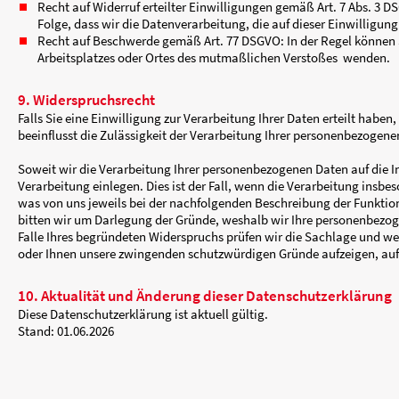
Das geltende Datenschutzrecht gewährt Ihnen 
Daten umfassende Betroffenenrechte (Auskunfts
Auskunftsrecht gemäß Art. 15 DSGVO: Sie ha
die Verarbeitungszwecke, die Kategorien d
Empfängern, gegenüber denen Ihre Daten off
Festlegung der Speicherdauer, das Bestehen
gegen die Verarbeitung, Beschwerde bei eine
erhoben wurden, das Bestehen einer automat
Informationen über die involvierte Logik un
Verarbeitung, sowie Ihr Recht auf Unterrich
bestehen;
Recht auf Berichtigung gemäß Art. 16 DSGVO
gespeicherten personenbezogenen Daten zu
Recht auf Löschung gemäß Art. 17 DSGVO: S
Recht besteht jedoch insbesondere dann ni
Information, zur Erfüllung einer rechtliche
Ausübung oder Verteidigung von Rechtsanspr
Recht auf Einschränkung der Verarbeitung 
verlangen, soweit die Richtigkeit der Daten