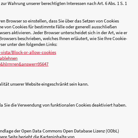
nd so genannte „Session-Cookies“. Der Einsatz dieser Cookies
en. Dies bedeutet jedoch nicht, dass wir dadurch unmittelbar 
Seite automatisch gelöscht.
erung der Benutzerfreundlichkeit temporäre Cookies ein, die f
eichert werden. Diese Cookies ermöglichen es uns, Ihr Endger
ng unserer Website statistisch zu erfassen und zum Zwecke de
die genannten Zwecke zur Wahrung unserer berechtigten Interes
tisch. Sie können Ihren Browser so einstellen, dass Sie über
l erlauben, die Annahme von Cookies für bestimmte Fälle oder
m Schließen des Browsers aktivieren. Jeder Browser unterschei
n dem Hilfemenü jedes Browsers beschrieben, welches Ihnen erl
ür die jeweiligen Browser unter den folgenden Links:
t.com/de-DE/windows-vista/Block-or-allow-cookies