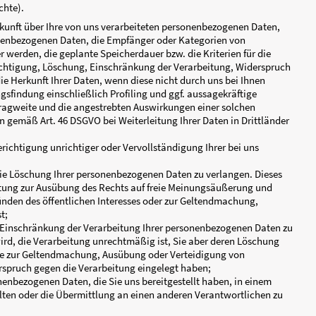
ngspflichten bestehen.
 Ihr Anliegen eingehen zu können. Die Datenverarbeitung erfo
ng auf den Abschluss eines Vertrages abzielt (Art. 6 Abs. 1 S. 
ragen erfolgt aufgrund berechtigter Interessen (Art. 6 Abs. 1 
tion.
Dritte zu anderen als den im Folgenden aufgeführten Zwecken f
, wenn:
 ausdrückliche Einwilligung dazu erteilt haben,
. f DSGVO zur Geltendmachung, Ausübung oder Verteidigung von
e besteht, dass Sie ein überwiegendes schutzwürdiges Interess
t. 6 Abs. 1 S. 1 lit. c DSGVO eine gesetzliche Verpflichtung best
 1 S. 1 lit. b DSGVO für die Abwicklung von Vertragsverhältnisse