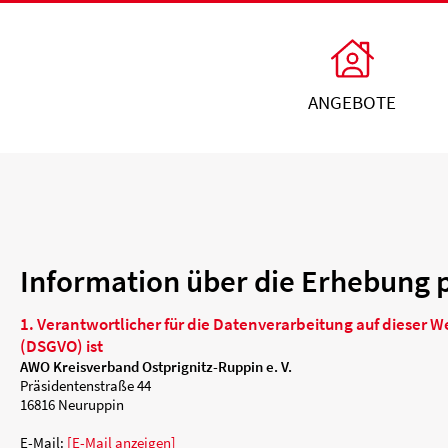
Unsere Angebote
Ihr Enga
Einrichtungen
Ehrenamtli
Kindertagesbetreuung
Freiwillig e
itz
AWO Ortsverein Neuruppin
AWO Ortsve
Information über die
Kinder- und
Mitglied w
Jugendhilfeverbund
n
Jetzt spen
1. Verantwortlicher für die Datenverar
Teilhabeverbund
(DSGVO) ist
&
AWO Kreisverband Ostprignitz-Ruppin e. V.