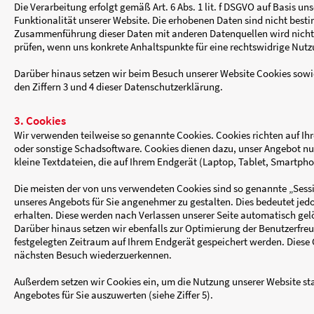
HTTP-Methode
Referrer (Quelle, Verweis der vorherigen Sei
Cookie-Session-ID
Response-Größe (Menge der gesendeten Da
Response-Dauer (Antwortzeit)
Response-Code (Statuscode)
UserAgent (Browser)
Die Verarbeitung erfolgt gemäß Art. 6 Abs. 1 lit
Funktionalität unserer Website. Die erhobenen
Zusammenführung dieser Daten mit anderen Dat
prüfen, wenn uns konkrete Anhaltspunkte für e
Darüber hinaus setzen wir beim Besuch unserer
den Ziffern 3 und 4 dieser Datenschutzerklärung
3. Cookies
Wir verwenden teilweise so genannte Cookies. C
oder sonstige Schadsoftware. Cookies dienen da
kleine Textdateien, die auf Ihrem Endgerät (La