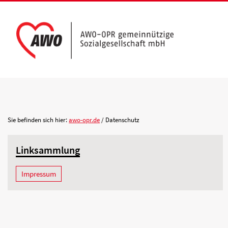
AWO Aktuell
Unser Verband
Aktuelle Meldungen
Vorstand
Terminkalender
Geschäftsstelle
Sie befinden sich hier:
awo-opr.de
/ Datenschutz
AWO Ortsverein
AWO Ortsverein Kyr
Publikationen
Gliederungen
Heiligengrabe
Linksammlung
Arbeiten bei der AWO.
Organisationspla
Impressum
Mitgliedschaften 