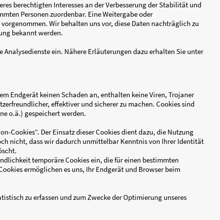
te)
ten)
. f DSGVO auf Basis unseres berechtigten Interesses an der Ver
 Daten sind nicht bestimmten Personen zuordenbar. Eine Weit
enquellen wird nicht vorgenommen. Wir behalten uns vor, di
ine rechtswidrige Nutzung bekannt werden.
 Website Cookies sowie Analysedienste ein. Nähere Erläuterun
.
ookies richten auf Ihrem Endgerät keinen Schaden an, enthalt
zu, unser Angebot nutzerfreundlicher, effektiver und sicherer
ptop, Tablet, Smartphone o.ä.) gespeichert werden.