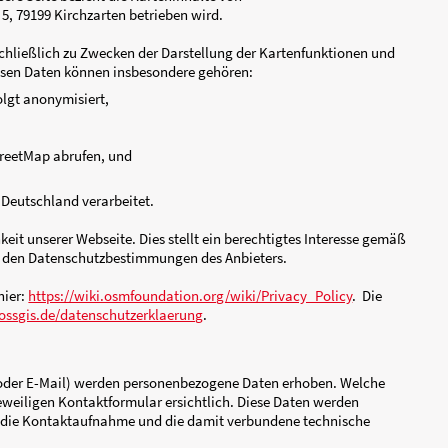
/cookies-erlauben-und-ablehnen
e/bin/answer.py?hl=de&hlrm=en&answer=95647
411?locale=de_DE
20/de/cookies.html
Cookies die Funktionalität unserer Website eingeschränkt sei
als Piwik)
cht statistisch erfasst, da Sie die Verwendung von funktionale
etMap" ein, die auf Grundlage der Open Data Commons Open 
geboten werden. Unsere Seite bezieht die Karteninhalte von
SSGIS e.V., Römerweg 5, 79199 Kirchzarten betrieben wird.
h OpenStreetMap ausschließlich zu Zwecken der Darstellung d
gen verwendet. Zu diesen Daten können insbesondere gehöre
peicherung in Logs erfolgt anonymisiert,