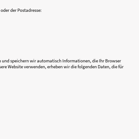
nter
[E-Mail anzeigen]
oder der Postadresse:
 Website
nserer Seiten erheben und speichern wir automatisch Informa
Log Files. Wenn Sie unsere Website verwenden, erheben wir die
ebsite anzuzeigen:
)