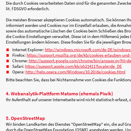
Die meisten der von uns verwendeten Cookies si
unseres Angebots für Sie angenehmer zu gestalt
erhalten. Diese werden nach Verlassen unserer 
Darüber hinaus setzen wir ebenfalls zur Optimi
festgelegten Zeitraum auf Ihrem Endgerät gesp
nächsten Besuch wiederzuerkennen.
Außerdem setzen wir Cookies ein, um die Nutzu
Angebotes für Sie auszuwerten (siehe Ziffer 5).
Die durch Cookies verarbeiteten Daten sind für 
lit. f DSGVO erforderlich.
Die meisten Browser akzeptieren Cookies automa
informiert werden und Cookies nur im Einzelfal
sowie das automatische Löschen der Cookies bei
die Cookie-Einstellungen verwaltet. Diese ist i
Einstellungen ändern können. Diese finden Sie f
Internet Explorer:
http://windows.microsof