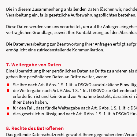
Browser und Gerätetyp,
Betriebssystem,
der Umstand, dass Sie von dieser Webseite 
Datum und Uhrzeit der Anfrage.
Diese Daten werden ausschließlich auf Servern 
Die Einbindung der Karten dient der Steigerung 
Art. 6 I S.1 lit f DSGVO dar. Weitere Informat
Die Datenschutzerklärung der OpenStreetMap Fo
Datenschutzerklärung des FOSSGIS e.V. finden S
6. Kontaktaufnahme
Im Rahmen der Kontaktaufnahme mit uns (z.B.
Daten im Falle eines Kontaktformulars erhoben 
ausschließlich zum Zweck der Beantwortung Ih
Administration gespeichert und verwendet.
Die in diesem Zusammenhang anfallenden Daten 