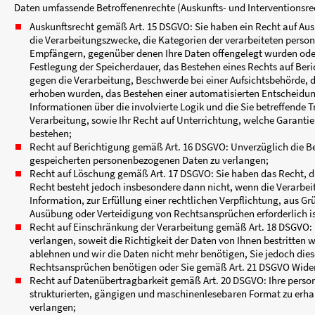
Verarbeitung ein, falls gesetzliche Aufbewahru
Diese Daten werden von uns verarbeitet, um auf
vertraglichen Grundlage, soweit Ihre Kontaktieru
Die Datenverarbeitung zur Beantwortung Ihrer Anf
ermöglicht eine zufriedenstellende Kommunika
7. Weitergabe von Daten
Eine Übermittlung Ihrer persönlichen Daten an 
geben Ihre persönlichen Daten an Dritte weiter
Sie Ihre nach Art. 6 Abs. 1 S. 1 lit. a DSGVO
die Weitergabe nach Art. 6 Abs. 1 S. 1 lit
erforderlich ist und kein Grund zur Annahm
Ihrer Daten haben,
für den Fall, dass für die Weitergabe nach Ar
dies gesetzlich zulässig und nach Art. 6 Abs.
8. Rechte des Betroffenen