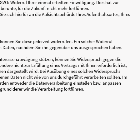
gegenüber dem Verantwortlichen hinsichtlich der Verarbeitun
- und Interventionsrechte).
ben ein Recht auf Auskunft über Ihre von uns verarbeiteten 
er verarbeiteten personenbezogenen Daten, die Empfänger ode
engelegt wurden oder werden, die geplante Speicherdauer bzw.
 eines Rechts auf Berichtigung, Löschung, Einschränkung der
r Aufsichtsbehörde, die Herkunft Ihrer Daten, wenn diese nich
isierten Entscheidungsfindung einschließlich Profiling und g
d die Sie betreffende Tragweite und die angestrebten Auswirk
tung, welche Garantien gemäß Art. 46 DSGVO bei Weiterleitung
: Unverzüglich die Berichtigung unrichtiger oder Vervollstän
 verlangen;
ie haben das Recht, die Löschung Ihrer personenbezogenen Da
cht, wenn die Verarbeitung zur Ausübung des Rechts auf frei
n Verpflichtung, aus Gründen des öffentlichen Interesses oder
üchen erforderlich ist;
gemäß Art. 18 DSGVO: Einschränkung der Verarbeitung Ihrer 
 von Ihnen bestritten wird, die Verarbeitung unrechtmäßig ist