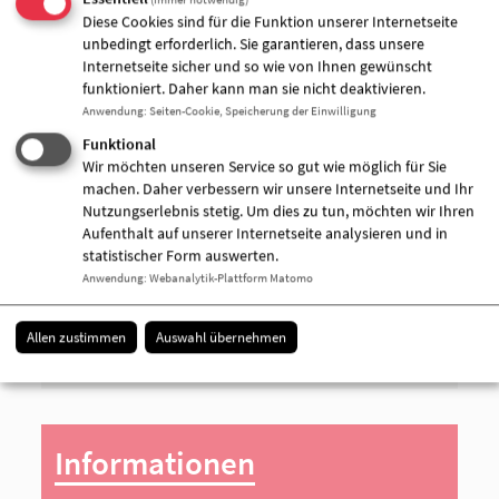
Behinderung, Krankheit, Migration und
Diese Cookies sind für die Funktion unserer Internetseite
Wohnungslosigkeit - Unterstützung in unserer
unbedingt erforderlich. Sie garantieren, dass unsere
Gesellschaft brauchen.
Internetseite sicher und so wie von Ihnen gewünscht
funktioniert. Daher kann man sie nicht deaktivieren.
Anwendung
:
Seiten-Cookie, Speicherung der Einwilligung
„Nicht nur für Europa, sondern auch für Brandenburg
Funktional
ist es ein besonderer Tag, denn es findet nicht nur die
Wir möchten unseren Service so gut wie möglich für Sie
Wahl zum 9. Europäischen Parlament, sondern es
machen. Daher verbessern wir unsere Internetseite und Ihr
finden auch die landesweiten Kommunalwahlen statt“,
Nutzungserlebnis stetig. Um dies zu tun, möchten wir Ihren
unterstreicht Baaske und ruft auf: „Nutzen wir unser
Aufenthalt auf unserer Internetseite analysieren und in
Wahlrecht und stärken unsere Demokratie.“
statistischer Form auswerten.
Anwendung
:
Webanalytik-Plattform Matomo
Allen zustimmen
Auswahl übernehmen
Aufruf
Informationen