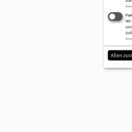
Dah
Anw
Fun
Wir
uns
Auf
Anw
Allen zu