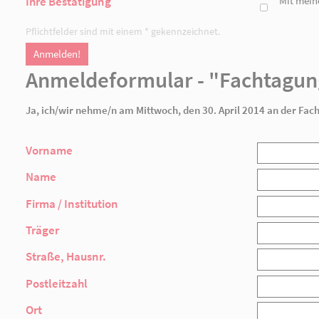
Fax
E-Mail *
Folgende Personen melde ich an:
Ihre Bestätigung
Pflichtfelder sind mit einem * gekennzeichnet.
Anmelden!
Anmeldeformular - 
Ja, ich/wir nehme/n am Mittwoch, den 30. A
Vorname