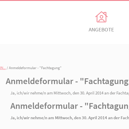
Unsere Angebote
Ihr Enga
Einrichtungen
Ehrenamtli
Kindertagesbetreuung
Freiwillig e
ND PRAXIS IN...
/ Anmeldeformular - "Fachtagung"
itz
AWO Ortsverein Neuruppin
AWO Ortsve
Anmeldeformular - "
Kinder- und
Mitglied w
Jugendhilfeverbund
n
Jetzt spen
Ja, ich/wir nehme/n am Mittwoch, den 30. Apr
Teilhabeverbund
Anmeldeformular - 
&