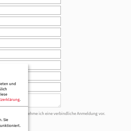
Mit meiner Anmeldung nehme ich eine verbindli
"Fachtagung"
pril 2014 an der Fachtagung teil.
ieten und
ßlich
diese
tzerklärung
.
. Sie
unktioniert.