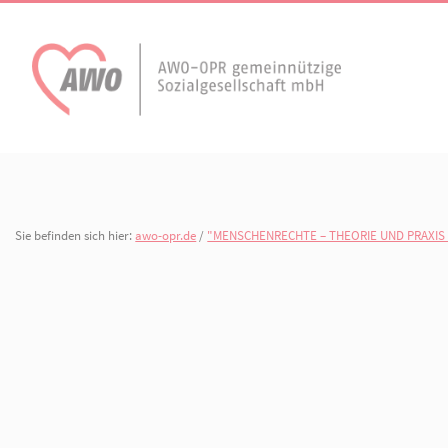
AWO Aktuell
Unser Verband
Aktuelle Meldungen
Vorstand
Terminkalender
Geschäftsstelle
Sie befinden sich hier:
awo-opr.de
/
"MENSCHENRECHTE – THEORIE U
AWO Ortsverein
AWO Ortsverein Kyr
Publikationen
Gliederungen
Heiligengrabe
Arbeiten bei der AWO.
Organisationspla
Mitgliedschaften 