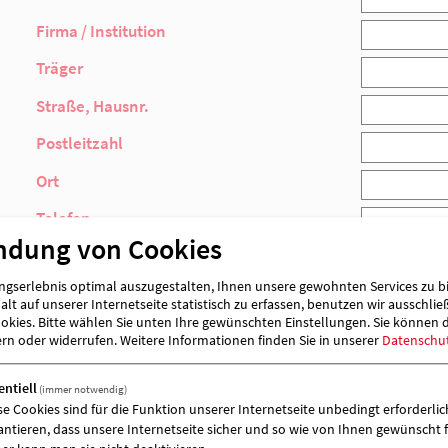
Ihre Bestätigung
Pflichtfelder sind mit einem * gekennzeichnet.
Anmelden!
Anmeldeformular - 
Ja, ich/wir nehme/n am Mittwoch, den 30. A
ndung von Cookies
Vorname
gserlebnis optimal auszugestalten, Ihnen unsere gewohnten Services zu b
lt auf unserer Internetseite statistisch zu erfassen, benutzen wir ausschlie
Name
kies. Bitte wählen Sie unten Ihre gewünschten Einstellungen. Sie können 
ern oder widerrufen.
Weitere Informationen finden Sie in unserer
Datenschu
Firma / Institution
entiell
(immer notwendig)
Träger
se Cookies sind für die Funktion unserer Internetseite unbedingt erforderlich
antieren, dass unsere Internetseite sicher und so wie von Ihnen gewünscht f
Straße, Hausnr.