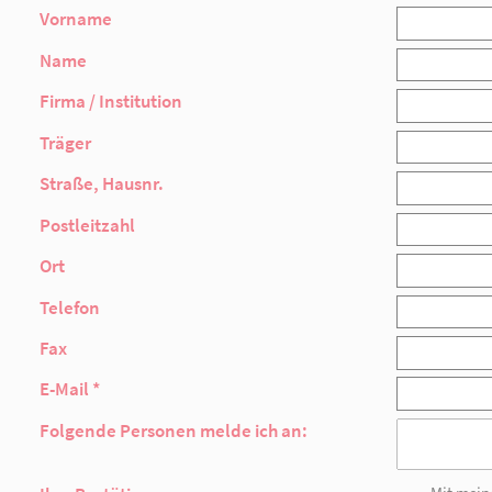
Ja, ich/wir nehme/n am Mittwoch, den 30. A
Vorname
Name
Firma / Institution
Träger
Straße, Hausnr.
Postleitzahl
Ort
Telefon