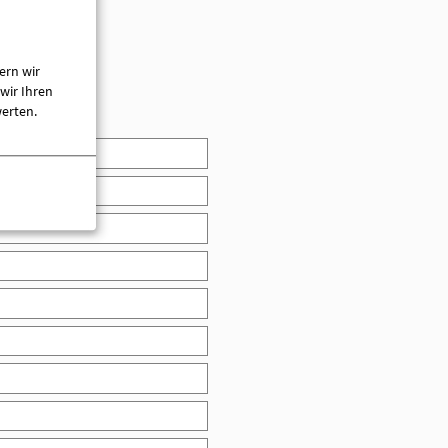
ern wir
wir Ihren
werten.
Mit meiner Anmeldung nehme ich eine verbindli