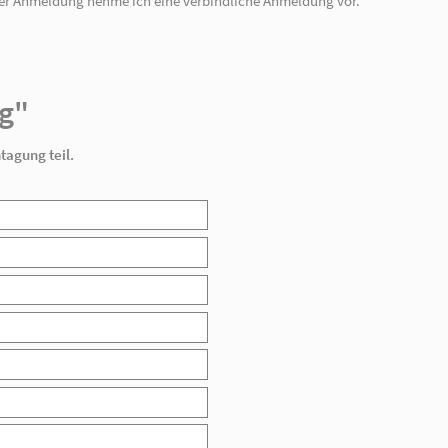
Mit meiner Anmeldung nehme ich eine verbindli
"Fachtagung"
pril 2014 an der Fachtagung teil.