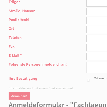
Fax
E-Mail *
Folgende Personen melde ich an:
Ihre Bestätigung
Pflichtfelder sind mit einem * gekennzeichnet.
Anmelden!
Anmeldeformular - 
Ja, ich/wir nehme/n am Mittwoch, den 30. A
Vorname