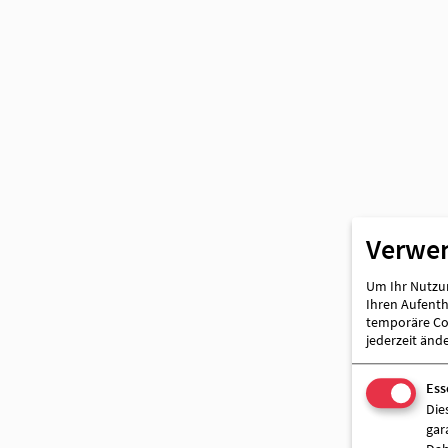
Verwe
Um Ihr Nutzun
Ihren Aufentha
temporäre Coo
jederzeit änd
Ess
Die
gar