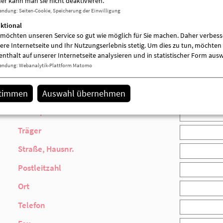
er kann man sie nicht deaktivieren.
endung
:
Seiten-Cookie, Speicherung der Einwilligung
Postleitzahl
ktional
 möchten unseren Service so gut wie möglich für Sie machen. Daher verbess
Ort
ere Internetseite und Ihr Nutzungserlebnis stetig. Um dies zu tun, möchten 
enthalt auf unserer Internetseite analysieren und in statistischer Form aus
Telefon
endung
:
Webanalytik-Plattform Matomo
Fax
stimmen
Auswahl übernehmen
E-Mail *
Folgende Personen melde ich an:
Ihre Bestätigung
Pflichtfelder sind mit einem * gekennzeichnet.
Anmelden!