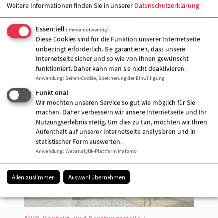
Weitere Informationen finden Sie in unserer
Datenschutzerklärung
.
01590 1703700
[E-Mail anzeigen]
Essentiell
(immer notwendig)
Diese Cookies sind für die Funktion unserer Internetseite
unbedingt erforderlich. Sie garantieren, dass unsere
Veranstalter &
Internetseite sicher und so wie von Ihnen gewünscht
funktioniert. Daher kann man sie nicht deaktivieren.
Veranstaltungort
Anwendung
:
Seiten-Cookie, Speicherung der Einwilligung
Funktional
Wir möchten unseren Service so gut wie möglich für Sie
machen. Daher verbessern wir unsere Internetseite und Ihr
Nutzungserlebnis stetig. Um dies zu tun, möchten wir Ihren
Aufenthalt auf unserer Internetseite analysieren und in
statistischer Form auswerten.
Anwendung
:
Webanalytik-Plattform Matomo
Allen zustimmen
Auswahl übernehmen