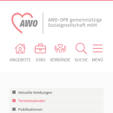
ANGEBOTE
JOBS
VERBÄNDE
SUCHE
MENÜ
AWO Ortsverein Heiligengrabe
AWO Aktuell
Absenden!
Unser Verband
AWO Ortsverein Kyritz
Unsere Angebote
AWO Ortsverein Neuruppin
Aktuelle Meldungen
Ihr Engagement
AWO Ortsverein Rheinsberg
Terminkalender
Kontakt
Publikationen