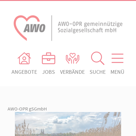
ANGEBOTE
JOBS
VERBÄNDE
SUCHE
MENÜ
AWO Ortsverein Heiligengrabe
AWO Aktuell
Absenden!
Unser Verband
AWO Ortsverein Kyritz
Unsere Angebote
AWO Ortsverein Neuruppin
AWO-OPR gSGmbH
Ihr Engagement
AWO Ortsverein Rheinsberg
Kontakt