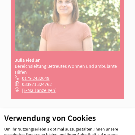
Julia Fiedler
Bereichsleitung Betreutes Wohnen und ambulante
Hilfen
0179 2432049
033971 324762
[E-Mail anzeigen]
AWO-Ambulante
Verwendung von Cookies
Nachbetreuung
Um Ihr Nutzungserlebnis optimal auszugestalten, Ihnen unsere
gewohnten Services zu bieten und Ihren Aufenthalt auf unserer
Eichenweg 67