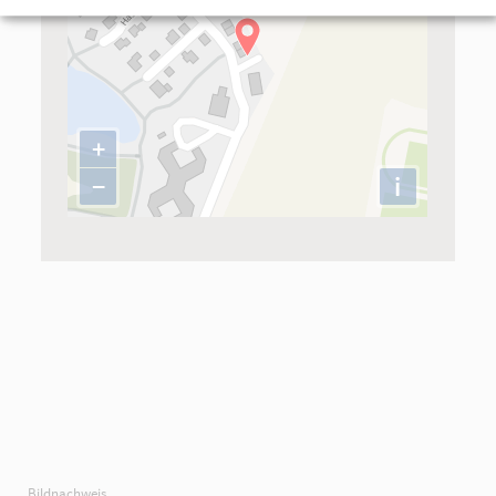
+
−
i
Bildnachweis