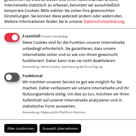
Internetseite statistisch zu erfassen, benutzen wir ausschließlich
16816 Kyritz
temporäre Cookies. Bitte wählen Sie unten Ihre gewünschten
Julia Fiedler
Einstellungen. Sie können diese jederzeit ändern oder widerrufen.
Weitere Informationen finden Sie in unserer
Datenschutzerklärung
.
0179-2432049
033971-326045
[E-Mail anzeigen]
Essentiell
(immer notwendig)
www.awo-opr.de
Diese Cookies sind für die Funktion unserer Internetseite
unbedingt erforderlich. Sie garantieren, dass unsere
Internetseite sicher und so wie von Ihnen gewünscht
funktioniert. Daher kann man sie nicht deaktivieren.
Angebote für
Anwendung
:
Seiten-Cookie, Speicherung der Einwilligung
Jugendliche
Funktional
Wir möchten unseren Service so gut wie möglich für Sie
Träger
machen. Daher verbessern wir unsere Internetseite und Ihr
AWO-OPR gemeinnützige Sozialgesellschaft
Nutzungserlebnis stetig. Um dies zu tun, möchten wir Ihren
mbH
Aufenthalt auf unserer Internetseite analysieren und in
statistischer Form auswerten.
Anwendung
:
Webanalytik-Plattform Matomo
Allen zustimmen
Auswahl übernehmen